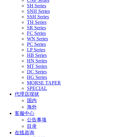
CNP Series
SH Series
SNH Series
SSH Series
TH Series
SR Series
FC Series
WN Series
PC Series
LP Series
HB Series
HN Series
MT Series
DC Series
HG Series
MORSE TAPER
SPECIAL
代理店现状
国内
海外
客服中心
公告事项
目录
在线咨询