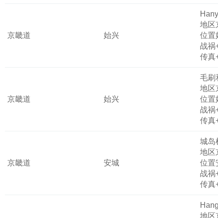
Hany
地区
京畿道
始兴
位置
战祸
传真
毛刷
地区
京畿道
始兴
位置
战祸
传真
城岛
地区
京畿道
安城
位置
战祸
传真
Hangi
地区