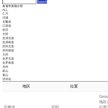
各省市卖场介绍
ALL
仁川
汉城
京畿道
江原道
世宗
大田
忠清北道
忠清南道
庆尚北道
庆尚南道
大邱
全罗北道
全罗南道
光州
蔚山
釜山
济州岛
地区
位置
Geos
地区
京畿道
安阳
位置