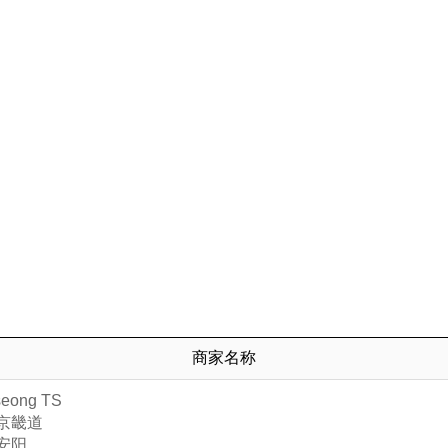
商家名称
eong TS
京畿道
安阳