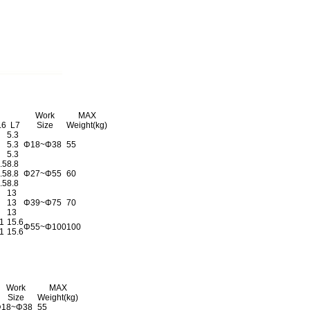
Work
MAX
L6
L7
Size
Weight(kg)
5.3
5.3
Φ18~Φ38
55
5.3
.5
8.8
.5
8.8
Φ27~Φ55
60
.5
8.8
13
13
Φ39~Φ75
70
13
1
15.6
Φ55~Φ100
100
1
15.6
Work
MAX
Size
Weight(kg)
18~Φ38
55