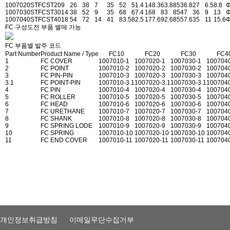
1007020ST
FCST20
9
26
38
7
35
52
51.4
148.3
63.8
85
36.8
27
6.5
8.8
Φ
1007030ST
FCST30
14
38
52
9
35
68
67.4
168
83
85
47
36
9
13
Φ
1007040ST
FCST40
18
54
72
14
41
83.5
82.5
177.6
92.6
85
57.6
35
11
15.6
Φ
FC 구성도
전 부품 별매 가능
FC 부품별 발주 코드
Part Number
Product Name / Type
FC10
FC20
FC30
FC4
1
FC COVER
1007010-1
1007020-1
1007030-1
100704
2
FC POINT
1007010-2
1007020-2
1007030-2
100704
3
FC PIN-PIN
1007010-3
1007020-3
1007030-3
100704
3.1
FC POINT-PIN
1007010-3.1
1007020-3.1
1007030-3.1
1007040
4
FC PIN
1007010-4
1007020-4
1007030-4
100704
5
FC ROLLER
1007010-5
1007020-5
1007030-5
100704
6
FC HEAD
1007010-6
1007020-6
1007030-6
100704
7
FC URETHANE
1007010-7
1007020-7
1007030-7
100704
8
FC SHANK
1007010-8
1007020-8
1007030-8
100704
9
FC SPRING LODE
1007010-9
1007020-9
1007030-9
100704
10
FC SPRING
1007010-10
1007020-10
1007030-10
100704
11
FC END COVER
1007010-11
1007020-11
1007030-11
100704
개인정보취급방침
이메일무단수집거부