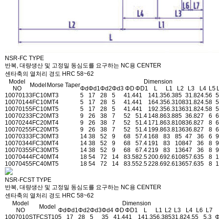
NSR-FC TYPE
반복, 대량생산 및 고정밀 동심도를 요구하는 NC용 CENTER
센타축의 열처리 경도 HRC 58~62
Model
Dimension
Model
Morse Taper
NO
Φd
Φd1
Φd2
Φd3
ΦD
ΦD1
L
L1
L2
L3
L4
L5
1007013
3FC10
MT3
5
17
28
5
41.4
41
141.3
56.3
85
31.8
24.5
6
5
1007014
4FC10
MT4
5
17
28
5
41.4
41
164.3
56.3
108
31.8
24.5
8
5
1007015
5FC10
MT5
5
17
28
5
41.4
41
192.3
56.3
136
31.8
24.5
8
5
1007023
3FC20
MT3
9
26
38
7
52
51.4
148.8
63.8
85
36.8
27
6
6
1007024
4FC20
MT4
9
26
38
7
52
51.4
171.8
63.8
108
36.8
27
8
6
1007025
5FC20
MT5
9
26
38
7
52
51.4
199.8
63.8
136
36.8
27
8
6
1007033
3FC30
MT3
14
38
52
9
68
57.4
168
83
85
47
36
6
9
1007034
4FC30
MT4
14
38
52
9
68
57.4
191
83
108
47
36
8
9
1007035
5FC30
MT5
14
38
52
9
68
67.4
219
83
136
47
36
8
9
1007044
4FC40
MT4
18
54
72
14
83.5
82.5
200.6
92.6
108
57.6
35
8
1
1007045
5FC40
MT5
18
54
72
14
83.5
52.5
228.6
92.6
136
57.6
35
8
1
NSR-FCST TYPE
반복, 대량생산 및 고정밀 동심도를 요구하는 NC용 CENTER
센타축의 열처리 경도 HRC 58~62
Model
Dimension
Model
NO
Φd
Φd1
Φd2
Φd3
Φd4
ΦD
ΦD1
L
L1
L2
L3
L4
L6
L7
1007010ST
FCST10
5
17
28
5
35
41.4
41
141.3
56.3
85
31.8
24.5
5
5.3
Φ