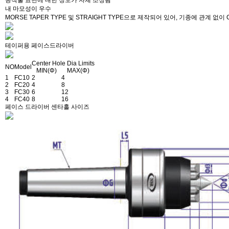
공작물 표면에 대한 정도가 자체 조정됨
내 마모성이 우수
MORSE TAPER TYPE 및 STRAIGHT TYPE으로 제작되어 있어, 기종에 관계 없
테이퍼용 페이스드라이버
Center Hole Dia Limits
NO
Model
MIN(Φ)
MAX(Φ)
1
FC10
2
4
2
FC20
4
8
3
FC30
6
12
4
FC40
8
16
페이스 드라이버 센타홀 사이즈