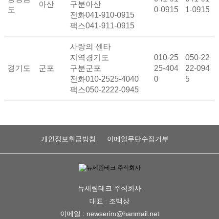
아산
구분
아산
도
0-0915
1-0915
전화
041-910-0915
팩스
041-911-0915
사랑의 센타
지역
경기도
010-25
050-22
경기도
군포
구분
군포
25-404
22-094
전화
010-2525-4040
0
5
팩스
050-2222-0945
개인정보취급방침
이메일무단수집거부
뉴세림테크 주식회사
대표 : 조백상
이메일 : newserim@hanmail.net