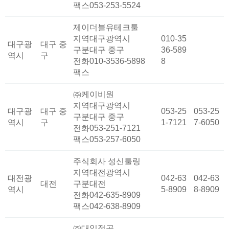
팩스
053-253-5524
제이더블유테크툴
지역
대구광역시
010-35
대구광
대구 중
구분
대구 중구
36-589
역시
구
전화
010-3536-5898
8
팩스
㈜케이비원
지역
대구광역시
대구광
대구 중
053-25
053-25
구분
대구 중구
역시
구
1-7121
7-6050
전화
053-251-7121
팩스
053-257-6050
주식회사 성신툴링
지역
대전광역시
대전광
042-63
042-63
대전
구분
대전
역시
5-8909
8-8909
전화
042-635-8909
팩스
042-638-8909
㈜대일정공