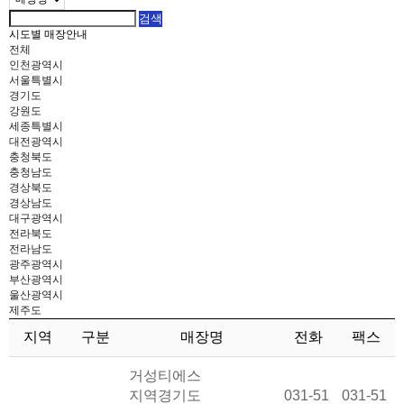
시도별 매장안내
전체
인천광역시
서울특별시
경기도
강원도
세종특별시
대전광역시
충청북도
충청남도
경상북도
경상남도
대구광역시
전라북도
전라남도
광주광역시
부산광역시
울산광역시
제주도
지역
구분
매장명
전화
팩스
거성티에스
지역
경기도
031-51
031-51