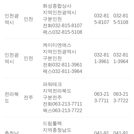
화성종합상사
지역
인천광역시
인천광
032-81
032-81
인천
구분
인천
역시
5-8107
5-5108
전화
032-815-8107
팩스
032-815-5108
케이티엔에스
지역
인천광역시
인천광
032-81
032-81
인천
구분
인천
역시
1-3961
1-3964
전화
032-811-3961
팩스
032-811-3964
파워테크
지역
전라북도
전라북
063-21
063-21
전주
구분
전주
도
3-7711
3-7722
전화
063-213-7711
팩스
063-213-7722
드림툴텍
지역
충청남도
충청남
041-91
041-91