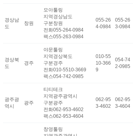
모아툴링
지역
경상남도
경상남
055-26
055-26
창원
구분
창원
도
4-0984
3-0984
전화
055-264-0984
팩스
055-263-0984
야문툴링
지역
경상북도
010-55
경상북
054-74
경주
구분
경주
10-366
도
2-0985
전화
010-5510-3669
9
팩스
054-742-0985
티티테크
지역
광주광역시
광주광
062-95
062-95
광주
구분
광주
역시
3-4602
3-4604
전화
062-953-4602
팩스
062-953-4604
창영툴링
지역
광주광역시