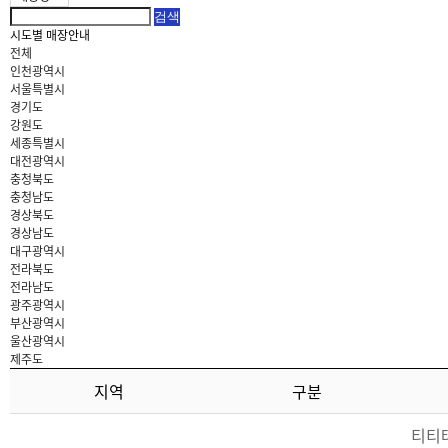
시도별 매장안내
전체
인천광역시
서울특별시
경기도
강원도
세종특별시
대전광역시
충청북도
충청남도
경상북도
경상남도
대구광역시
전라북도
전라남도
광주광역시
부산광역시
울산광역시
제주도
지역
구분
티티