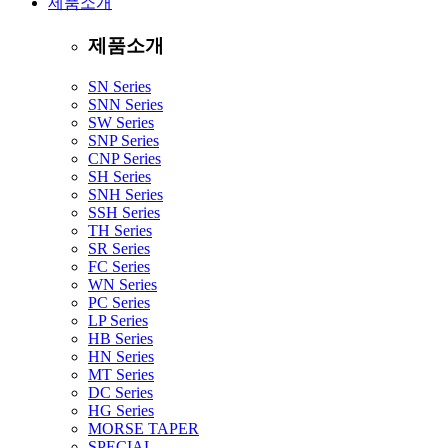
제품소개
제품소개
SN Series
SNN Series
SW Series
SNP Series
CNP Series
SH Series
SNH Series
SSH Series
TH Series
SR Series
FC Series
WN Series
PC Series
LP Series
HB Series
HN Series
MT Series
DC Series
HG Series
MORSE TAPER
SPECIAL