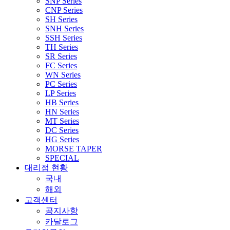
SNP Series
CNP Series
SH Series
SNH Series
SSH Series
TH Series
SR Series
FC Series
WN Series
PC Series
LP Series
HB Series
HN Series
MT Series
DC Series
HG Series
MORSE TAPER
SPECIAL
대리점 현황
국내
해외
고객센터
공지사항
카달로그