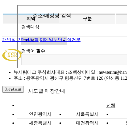
주소/매장명 검색
지역
구분
검색대상
개인정보취급방침
이메일무단수집거부
검색어
필수
뉴세림테크 주식회사
대표 : 조백상
이메일 : newserim@hanm
주소 : 광주광역시 광산구 평동산단 7번로 126 (연산동 112
상단으로
시도별 매장안내
전체
인천광역시
서울특별시
세종특별시
대전광역시